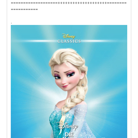
===================++++++++++++++++++++========
===========
.